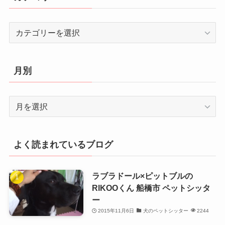
カ
テ
ゴ
リ
月別
ー
月
別
よく読まれているブログ
ラブラドール×ピットブルの
RIKOOくん 船橋市 ペットシッタ
ー
2015年11月6日
犬のペットシッター
2244