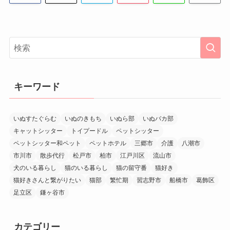
キーワード
いぬすたぐらむ
いぬのきもち
いぬら部
いぬバカ部
キャットシッター
トイプードル
ペットシッター
ペットシッター和ペット
ペットホテル
三郷市
介護
八潮市
市川市
散歩代行
松戸市
柏市
江戸川区
流山市
犬のいる暮らし
猫のいる暮らし
猫の留守番
猫好き
猫好きさんと繋がりたい
猫部
繁忙期
習志野市
船橋市
葛飾区
足立区
鎌ヶ谷市
カテゴリー