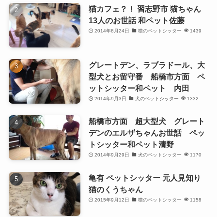
猫カフェ？！ 習志野市 猫ちゃん
13人のお世話 和ペット佐藤
2014年8月24日
猫のペットシッター
1439
グレートデン、ラブラドール、大
型犬とお留守番 船橋市方面 ペ
ットシッター和ペット 内田
2014年9月3日
犬のペットシッター
1332
船橋市方面 超大型犬 グレート
デンのエルザちゃんお世話 ペッ
トシッター和ペット清野
2014年9月29日
犬のペットシッター
1170
亀有 ペットシッター 元人見知り
猫のくうちゃん
2015年9月12日
猫のペットシッター
1158