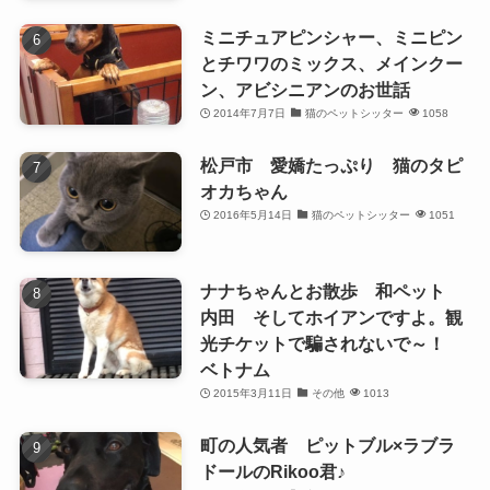
ミニチュアピンシャー、ミニピン
とチワワのミックス、メインクー
ン、アビシニアンのお世話
2014年7月7日
猫のペットシッター
1058
松戸市 愛嬌たっぷり 猫のタピ
オカちゃん
2016年5月14日
猫のペットシッター
1051
ナナちゃんとお散歩 和ペット
内田 そしてホイアンですよ。観
光チケットで騙されないで～！
ベトナム
2015年3月11日
その他
1013
町の人気者 ピットブル×ラブラ
ドールのRikoo君♪