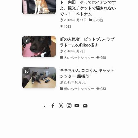
ト 内田 そしてホイアンです
よ。観光チケットで騙されない
で～！ ベトナム
2015年3月11日
その他
1013
町の人気者 ピットブル×ラブ
ラドールのRikoo君♪
2016年6月7日
犬のペットシッター
998
キキちゃん コロくん キャット
シッター 船橋市
2015年10月3日
猫のペットシッター
983