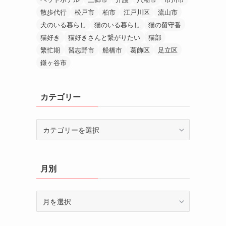
散歩代行
松戸市
柏市
江戸川区
流山市
犬のいる暮らし
猫のいる暮らし
猫の留守番
猫好き
猫好きさんと繋がりたい
猫部
繁忙期
習志野市
船橋市
葛飾区
足立区
鎌ヶ谷市
カテゴリー
カ
テ
ゴ
リ
月別
ー
月
別