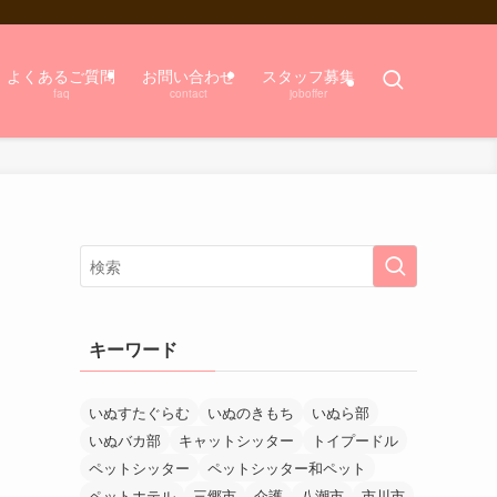
よくあるご質問
お問い合わせ
スタッフ募集
faq
contact
joboffer
キーワード
いぬすたぐらむ
いぬのきもち
いぬら部
いぬバカ部
キャットシッター
トイプードル
ペットシッター
ペットシッター和ペット
ペットホテル
三郷市
介護
八潮市
市川市