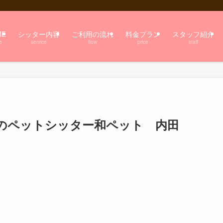
ME
シッター内容
ご利用の流れ
料金プラン
スタッフ紹介
e
service
flow
price
staff
のペットシッター和ペット 内田