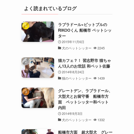
よく読まれているブログ
ラブラドール×ピットブルの
RIKOOくん 船橋市 ペットシッ
ター
2015年11月6日
犬のペットシッター
2245
猫カフェ？！ 習志野市 猫ちゃ
ん13人のお世話 和ペット佐藤
2014年8月24日
猫のペットシッター
1439
グレートデン、ラブラドール、
大型犬とお留守番 船橋市方
面 ペットシッター和ペット
内田
2014年9月3日
犬のペットシッター
1332
船橋市方面 超大型犬 グレー