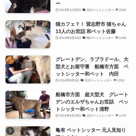
ー
2015年11月6日
犬のペットシッター
2245
猫カフェ？！ 習志野市 猫ちゃん
13人のお世話 和ペット佐藤
2014年8月24日
猫のペットシッター
1439
グレートデン、ラブラドール、大
型犬とお留守番 船橋市方面 ペ
ットシッター和ペット 内田
2014年9月3日
犬のペットシッター
1332
船橋市方面 超大型犬 グレート
デンのエルザちゃんお世話 ペッ
トシッター和ペット清野
2014年9月29日
犬のペットシッター
1170
亀有 ペットシッター 元人見知り