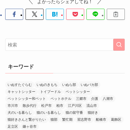
よかったらシェアしてね！
キーワード
いぬすたぐらむ
いぬのきもち
いぬら部
いぬバカ部
キャットシッター
トイプードル
ペットシッター
ペットシッター和ペット
ペットホテル
三郷市
介護
八潮市
市川市
散歩代行
松戸市
柏市
江戸川区
流山市
犬のいる暮らし
猫のいる暮らし
猫の留守番
猫好き
猫好きさんと繋がりたい
猫部
繁忙期
習志野市
船橋市
葛飾区
足立区
鎌ヶ谷市