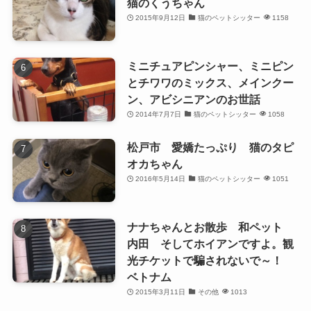
猫のくうちゃん
2015年9月12日
猫のペットシッター
1158
ミニチュアピンシャー、ミニピン
とチワワのミックス、メインクー
ン、アビシニアンのお世話
2014年7月7日
猫のペットシッター
1058
松戸市 愛嬌たっぷり 猫のタピ
オカちゃん
2016年5月14日
猫のペットシッター
1051
ナナちゃんとお散歩 和ペット
内田 そしてホイアンですよ。観
光チケットで騙されないで～！
ベトナム
2015年3月11日
その他
1013