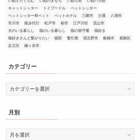
いぬすたぐらむ
いぬのきもち
いぬら部
いぬバカ部
キャットシッター
トイプードル
ペットシッター
ペットシッター和ペット
ペットホテル
三郷市
介護
八潮市
市川市
散歩代行
松戸市
柏市
江戸川区
流山市
犬のいる暮らし
猫のいる暮らし
猫の留守番
猫好き
猫好きさんと繋がりたい
猫部
繁忙期
習志野市
船橋市
葛飾区
足立区
鎌ヶ谷市
カテゴリー
カ
テ
ゴ
リ
月別
ー
月
別