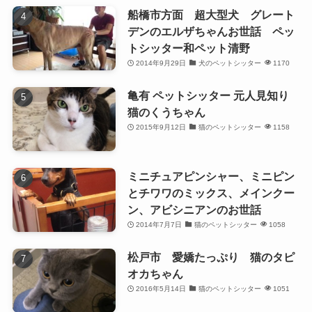
船橋市方面 超大型犬 グレート
デンのエルザちゃんお世話 ペッ
トシッター和ペット清野
2014年9月29日
犬のペットシッター
1170
亀有 ペットシッター 元人見知り
猫のくうちゃん
2015年9月12日
猫のペットシッター
1158
ミニチュアピンシャー、ミニピン
とチワワのミックス、メインクー
ン、アビシニアンのお世話
2014年7月7日
猫のペットシッター
1058
松戸市 愛嬌たっぷり 猫のタピ
オカちゃん
2016年5月14日
猫のペットシッター
1051