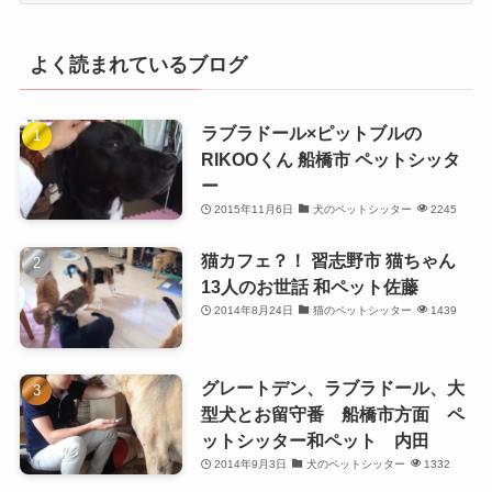
よく読まれているブログ
ラブラドール×ピットブルの
RIKOOくん 船橋市 ペットシッタ
ー
2015年11月6日
犬のペットシッター
2245
猫カフェ？！ 習志野市 猫ちゃん
13人のお世話 和ペット佐藤
2014年8月24日
猫のペットシッター
1439
グレートデン、ラブラドール、大
型犬とお留守番 船橋市方面 ペ
ットシッター和ペット 内田
2014年9月3日
犬のペットシッター
1332