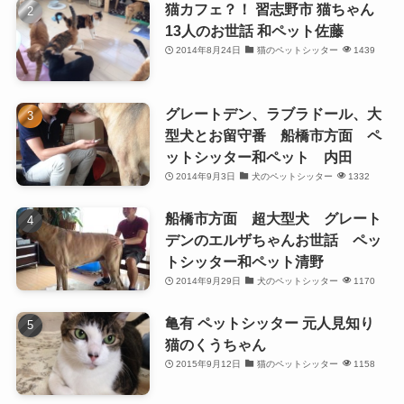
猫カフェ？！ 習志野市 猫ちゃん
13人のお世話 和ペット佐藤
2014年8月24日
猫のペットシッター
1439
グレートデン、ラブラドール、大
型犬とお留守番 船橋市方面 ペ
ットシッター和ペット 内田
2014年9月3日
犬のペットシッター
1332
船橋市方面 超大型犬 グレート
デンのエルザちゃんお世話 ペッ
トシッター和ペット清野
2014年9月29日
犬のペットシッター
1170
亀有 ペットシッター 元人見知り
猫のくうちゃん
2015年9月12日
猫のペットシッター
1158