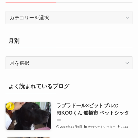
カ
テ
ゴ
リ
月別
ー
月
別
よく読まれているブログ
ラブラドール×ピットブルの
RIKOOくん 船橋市 ペットシッタ
ー
2015年11月6日
犬のペットシッター
2244