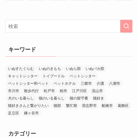
キーワード
いぬすたぐらむ
いぬのきもち
いぬら部
いぬバカ部
キャットシッター
トイプードル
ペットシッター
ペットシッター和ペット
ペットホテル
三郷市
介護
八潮市
市川市
散歩代行
松戸市
柏市
江戸川区
流山市
犬のいる暮らし
猫のいる暮らし
猫の留守番
猫好き
猫好きさんと繋がりたい
猫部
繁忙期
習志野市
船橋市
葛飾区
足立区
鎌ヶ谷市
カテゴリー