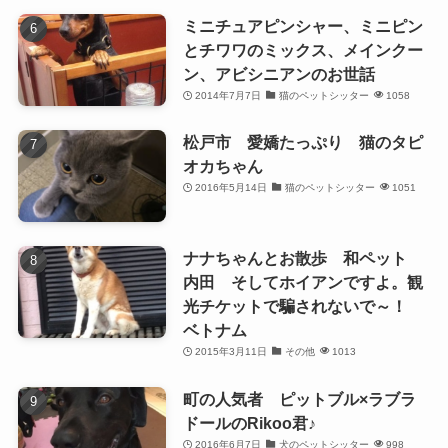
ミニチュアピンシャー、ミニピン
とチワワのミックス、メインクー
ン、アビシニアンのお世話
2014年7月7日
猫のペットシッター
1058
松戸市 愛嬌たっぷり 猫のタピ
オカちゃん
2016年5月14日
猫のペットシッター
1051
ナナちゃんとお散歩 和ペット
内田 そしてホイアンですよ。観
光チケットで騙されないで～！
ベトナム
2015年3月11日
その他
1013
町の人気者 ピットブル×ラブラ
ドールのRikoo君♪
2016年6月7日
犬のペットシッター
998