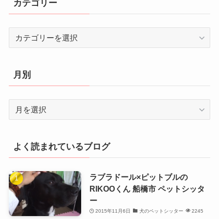
カテゴリー
カ
テ
ゴ
リ
月別
ー
月
別
よく読まれているブログ
ラブラドール×ピットブルの
RIKOOくん 船橋市 ペットシッタ
ー
2015年11月6日
犬のペットシッター
2245