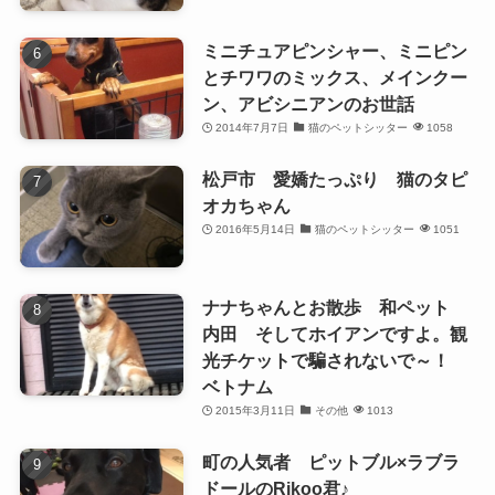
ミニチュアピンシャー、ミニピン
とチワワのミックス、メインクー
ン、アビシニアンのお世話
2014年7月7日
猫のペットシッター
1058
松戸市 愛嬌たっぷり 猫のタピ
オカちゃん
2016年5月14日
猫のペットシッター
1051
ナナちゃんとお散歩 和ペット
内田 そしてホイアンですよ。観
光チケットで騙されないで～！
ベトナム
2015年3月11日
その他
1013
町の人気者 ピットブル×ラブラ
ドールのRikoo君♪