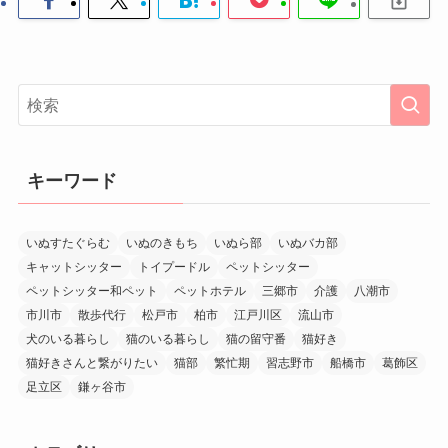
キーワード
いぬすたぐらむ
いぬのきもち
いぬら部
いぬバカ部
キャットシッター
トイプードル
ペットシッター
ペットシッター和ペット
ペットホテル
三郷市
介護
八潮市
市川市
散歩代行
松戸市
柏市
江戸川区
流山市
犬のいる暮らし
猫のいる暮らし
猫の留守番
猫好き
猫好きさんと繋がりたい
猫部
繁忙期
習志野市
船橋市
葛飾区
足立区
鎌ヶ谷市