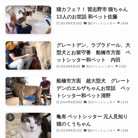
猫カフェ？！ 習志野市 猫ちゃん
13人のお世話 和ペット佐藤
2014年8月24日
猫のペットシッター
1439
グレートデン、ラブラドール、大
型犬とお留守番 船橋市方面 ペ
ットシッター和ペット 内田
2014年9月3日
犬のペットシッター
1332
船橋市方面 超大型犬 グレート
デンのエルザちゃんお世話 ペッ
トシッター和ペット清野
2014年9月29日
犬のペットシッター
1170
亀有 ペットシッター 元人見知り
猫のくうちゃん
2015年9月12日
猫のペットシッター
1158