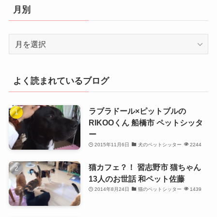
リ
月別
ー
月
別
よく読まれているブログ
ラブラドール×ピットブルの
RIKOOくん 船橋市 ペットシッタ
ー
2015年11月6日
犬のペットシッター
2244
猫カフェ？！ 習志野市 猫ちゃん
13人のお世話 和ペット佐藤
2014年8月24日
猫のペットシッター
1439