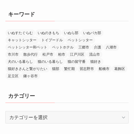
キーワード
いぬすたぐらむ
いぬのきもち
いぬら部
いぬバカ部
キャットシッター
トイプードル
ペットシッター
ペットシッター和ペット
ペットホテル
三郷市
介護
八潮市
市川市
散歩代行
松戸市
柏市
江戸川区
流山市
犬のいる暮らし
猫のいる暮らし
猫の留守番
猫好き
猫好きさんと繋がりたい
猫部
繁忙期
習志野市
船橋市
葛飾区
足立区
鎌ヶ谷市
カテゴリー
カ
テ
ゴ