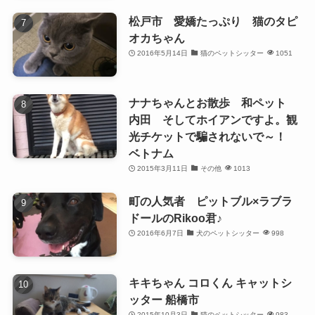
松戸市 愛嬌たっぷり 猫のタピ
オカちゃん
2016年5月14日
猫のペットシッター
1051
ナナちゃんとお散歩 和ペット
内田 そしてホイアンですよ。観
光チケットで騙されないで～！
ベトナム
2015年3月11日
その他
1013
町の人気者 ピットブル×ラブラ
ドールのRikoo君♪
2016年6月7日
犬のペットシッター
998
キキちゃん コロくん キャットシ
ッター 船橋市
2015年10月3日
猫のペットシッター
983