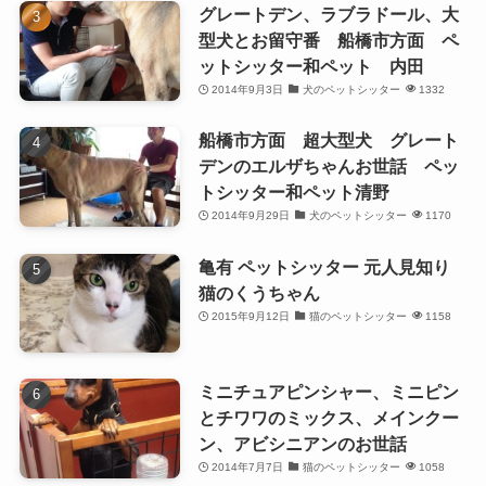
グレートデン、ラブラドール、大
型犬とお留守番 船橋市方面 ペ
ットシッター和ペット 内田
2014年9月3日
犬のペットシッター
1332
船橋市方面 超大型犬 グレート
デンのエルザちゃんお世話 ペッ
トシッター和ペット清野
2014年9月29日
犬のペットシッター
1170
亀有 ペットシッター 元人見知り
猫のくうちゃん
2015年9月12日
猫のペットシッター
1158
ミニチュアピンシャー、ミニピン
とチワワのミックス、メインクー
ン、アビシニアンのお世話
2014年7月7日
猫のペットシッター
1058