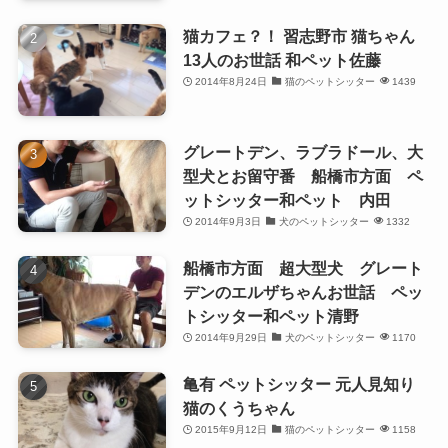
猫カフェ？！ 習志野市 猫ちゃん
13人のお世話 和ペット佐藤
2014年8月24日
猫のペットシッター
1439
グレートデン、ラブラドール、大
型犬とお留守番 船橋市方面 ペ
ットシッター和ペット 内田
2014年9月3日
犬のペットシッター
1332
船橋市方面 超大型犬 グレート
デンのエルザちゃんお世話 ペッ
トシッター和ペット清野
2014年9月29日
犬のペットシッター
1170
亀有 ペットシッター 元人見知り
猫のくうちゃん
2015年9月12日
猫のペットシッター
1158