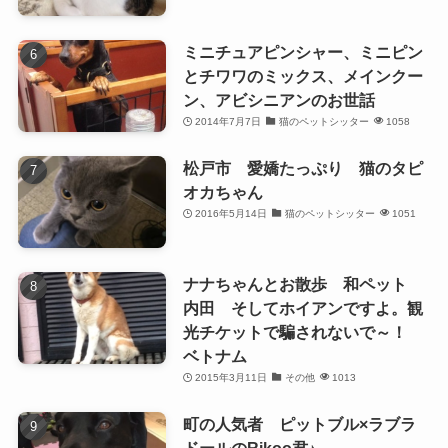
ミニチュアピンシャー、ミニピン
とチワワのミックス、メインクー
ン、アビシニアンのお世話
2014年7月7日
猫のペットシッター
1058
松戸市 愛嬌たっぷり 猫のタピ
オカちゃん
2016年5月14日
猫のペットシッター
1051
ナナちゃんとお散歩 和ペット
内田 そしてホイアンですよ。観
光チケットで騙されないで～！
ベトナム
2015年3月11日
その他
1013
町の人気者 ピットブル×ラブラ