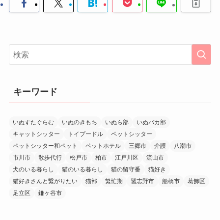
キーワード
いぬすたぐらむ
いぬのきもち
いぬら部
いぬバカ部
キャットシッター
トイプードル
ペットシッター
ペットシッター和ペット
ペットホテル
三郷市
介護
八潮市
市川市
散歩代行
松戸市
柏市
江戸川区
流山市
犬のいる暮らし
猫のいる暮らし
猫の留守番
猫好き
猫好きさんと繋がりたい
猫部
繁忙期
習志野市
船橋市
葛飾区
足立区
鎌ヶ谷市