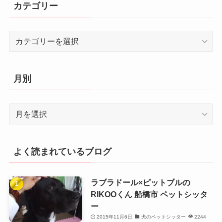
カテゴリー
カ
テ
ゴ
リ
月別
ー
月
別
よく読まれているブログ
ラブラドール×ピットブルの
RIKOOくん 船橋市 ペットシッタ
ー
2015年11月6日
犬のペットシッター
2244