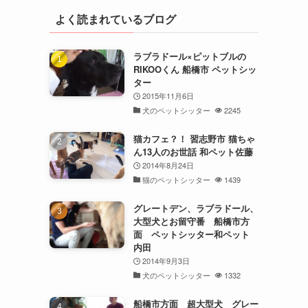
よく読まれているブログ
ラブラドール×ピットブルの
RIKOOくん 船橋市 ペットシッ
ター
2015年11月6日
犬のペットシッター
2245
猫カフェ？！ 習志野市 猫ちゃ
ん13人のお世話 和ペット佐藤
2014年8月24日
猫のペットシッター
1439
グレートデン、ラブラドール、
大型犬とお留守番 船橋市方
面 ペットシッター和ペット
内田
2014年9月3日
犬のペットシッター
1332
船橋市方面 超大型犬 グレー