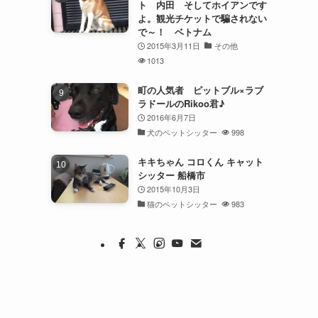
ト 内田 そしてホイアンです
よ。観光チケットで騙されない
で～！ ベトナム
2015年3月11日
その他
1013
町の人気者 ピットブル×ラブ
ラドールのRikoo君♪
2016年6月7日
犬のペットシッター
998
キキちゃん コロくん キャット
シッター 船橋市
2015年10月3日
猫のペットシッター
983