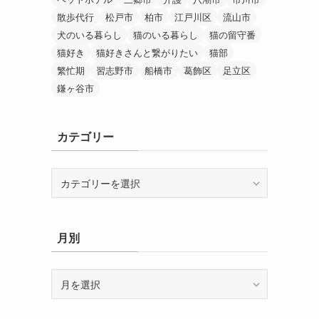
散歩代行
松戸市
柏市
江戸川区
流山市
犬のいる暮らし
猫のいる暮らし
猫の留守番
猫好き
猫好きさんと繋がりたい
猫部
繁忙期
習志野市
船橋市
葛飾区
足立区
鎌ヶ谷市
カテゴリー
カ
テ
ゴ
リ
月別
ー
月
別