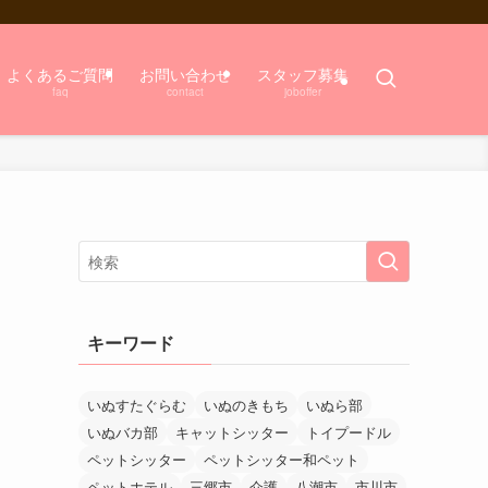
よくあるご質問
お問い合わせ
スタッフ募集
faq
contact
joboffer
キーワード
いぬすたぐらむ
いぬのきもち
いぬら部
いぬバカ部
キャットシッター
トイプードル
ペットシッター
ペットシッター和ペット
ペットホテル
三郷市
介護
八潮市
市川市