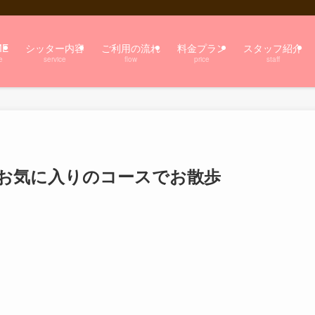
ME
シッター内容
ご利用の流れ
料金プラン
スタッフ紹介
e
service
flow
price
staff
 お気に入りのコースでお散歩