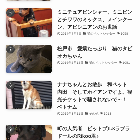
ミニチュアピンシャー、ミニピン
とチワワのミックス、メインクー
ン、アビシニアンのお世話
2014年7月7日
猫のペットシッター
1058
松戸市 愛嬌たっぷり 猫のタピ
オカちゃん
2016年5月14日
猫のペットシッター
1051
ナナちゃんとお散歩 和ペット
内田 そしてホイアンですよ。観
光チケットで騙されないで～！
ベトナム
2015年3月11日
その他
1013
町の人気者 ピットブル×ラブラ
ドールのRikoo君♪