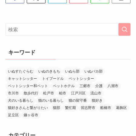
キーワード
いぬすたぐらむ
いぬのきもち
いぬら部
いぬバカ部
キャットシッター
トイプードル
ペットシッター
ペットシッター和ペット
ペットホテル
三郷市
介護
八潮市
市川市
散歩代行
松戸市
柏市
江戸川区
流山市
犬のいる暮らし
猫のいる暮らし
猫の留守番
猫好き
猫好きさんと繋がりたい
猫部
繁忙期
習志野市
船橋市
葛飾区
足立区
鎌ヶ谷市
カテゴリー