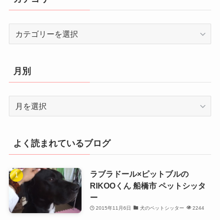
カ
テ
ゴ
リ
月別
ー
月
別
よく読まれているブログ
ラブラドール×ピットブルの
RIKOOくん 船橋市 ペットシッタ
ー
2015年11月6日
犬のペットシッター
2244