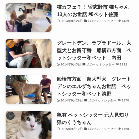
猫カフェ？！ 習志野市 猫ちゃん
13人のお世話 和ペット佐藤
2014年8月24日
猫のペットシッター
1439
グレートデン、ラブラドール、大
型犬とお留守番 船橋市方面 ペ
ットシッター和ペット 内田
2014年9月3日
犬のペットシッター
1332
船橋市方面 超大型犬 グレート
デンのエルザちゃんお世話 ペッ
トシッター和ペット清野
2014年9月29日
犬のペットシッター
1170
亀有 ペットシッター 元人見知り
猫のくうちゃん
2015年9月12日
猫のペットシッター
1158