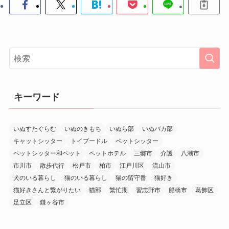
キーワード
いぬすたぐらむ
いぬのきもち
いぬら部
いぬバカ部
キャットシッター
トイプードル
ペットシッター
ペットシッター和ペット
ペットホテル
三郷市
介護
八潮市
市川市
散歩代行
松戸市
柏市
江戸川区
流山市
犬のいる暮らし
猫のいる暮らし
猫の留守番
猫好き
猫好きさんと繋がりたい
猫部
繁忙期
習志野市
船橋市
葛飾区
足立区
鎌ヶ谷市