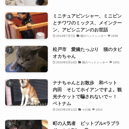
ミニチュアピンシャー、ミニピン
とチワワのミックス、メインクー
ン、アビシニアンのお世話
2014年7月7日
猫のペットシッター
1058
松戸市 愛嬌たっぷり 猫のタピ
オカちゃん
2016年5月14日
猫のペットシッター
1051
ナナちゃんとお散歩 和ペット
内田 そしてホイアンですよ。観
光チケットで騙されないで～！
ベトナム
2015年3月11日
その他
1013
町の人気者 ピットブル×ラブラ