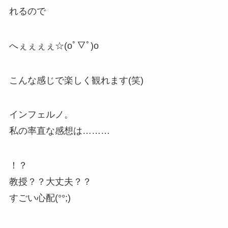
れるので
へぇぇぇぇ☆(oﾟ▽ﾟ)o
こんな感じで楽しく観れます(笑)
インフェルノ。
私の率直な感想は………
！？
教授？？大丈夫？？
すごい心配(°°;)