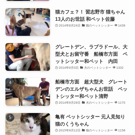
猫カフェ？！ 習志野市 猫ちゃん
13人のお世話 和ペット佐藤
2014年8月24日
猫のペットシッター
1439
グレートデン、ラブラドール、大
型犬とお留守番 船橋市方面 ペ
ットシッター和ペット 内田
2014年9月3日
犬のペットシッター
1332
船橋市方面 超大型犬 グレート
デンのエルザちゃんお世話 ペッ
トシッター和ペット清野
2014年9月29日
犬のペットシッター
1170
亀有 ペットシッター 元人見知り
猫のくうちゃん
2015年9月12日
猫のペットシッター
1158