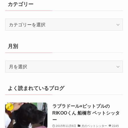
カテゴリー
カ
テ
ゴ
リ
月別
ー
月
別
よく読まれているブログ
ラブラドール×ピットブルの
RIKOOくん 船橋市 ペットシッタ
ー
2015年11月6日
犬のペットシッター
2245