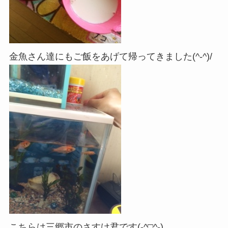
金魚さん達にもご飯をあげて帰ってきました(^-^)/
こちらは三郷市のさすけ君です(-^□^-)