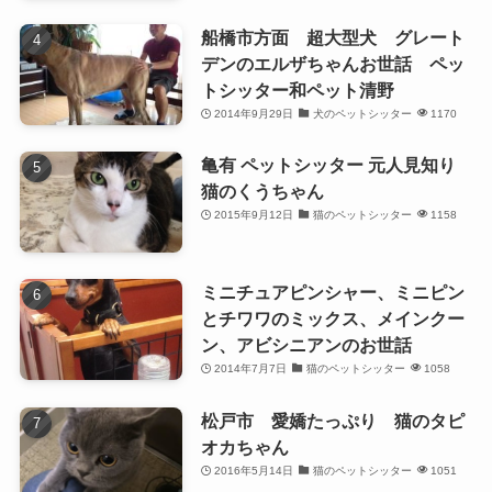
船橋市方面 超大型犬 グレート
デンのエルザちゃんお世話 ペッ
トシッター和ペット清野
2014年9月29日
犬のペットシッター
1170
亀有 ペットシッター 元人見知り
猫のくうちゃん
2015年9月12日
猫のペットシッター
1158
ミニチュアピンシャー、ミニピン
とチワワのミックス、メインクー
ン、アビシニアンのお世話
2014年7月7日
猫のペットシッター
1058
松戸市 愛嬌たっぷり 猫のタピ
オカちゃん
2016年5月14日
猫のペットシッター
1051