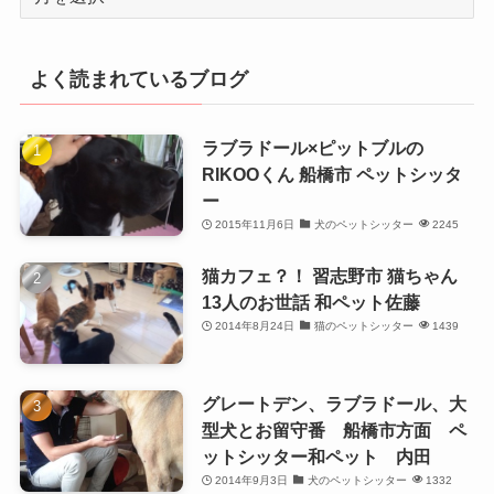
別
よく読まれているブログ
ラブラドール×ピットブルの
RIKOOくん 船橋市 ペットシッタ
ー
2015年11月6日
犬のペットシッター
2245
猫カフェ？！ 習志野市 猫ちゃん
13人のお世話 和ペット佐藤
2014年8月24日
猫のペットシッター
1439
グレートデン、ラブラドール、大
型犬とお留守番 船橋市方面 ペ
ットシッター和ペット 内田
2014年9月3日
犬のペットシッター
1332