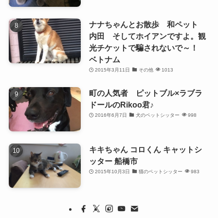
ナナちゃんとお散歩 和ペット
内田 そしてホイアンですよ。観
光チケットで騙されないで～！
ベトナム
2015年3月11日
その他
1013
町の人気者 ピットブル×ラブラ
ドールのRikoo君♪
2016年6月7日
犬のペットシッター
998
キキちゃん コロくん キャットシ
ッター 船橋市
2015年10月3日
猫のペットシッター
983