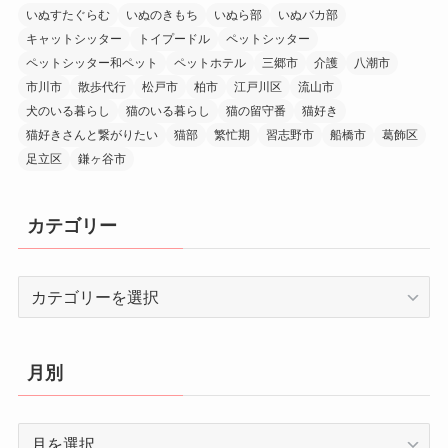
いぬすたぐらむ
いぬのきもち
いぬら部
いぬバカ部
キャットシッター
トイプードル
ペットシッター
ペットシッター和ペット
ペットホテル
三郷市
介護
八潮市
市川市
散歩代行
松戸市
柏市
江戸川区
流山市
犬のいる暮らし
猫のいる暮らし
猫の留守番
猫好き
猫好きさんと繋がりたい
猫部
繁忙期
習志野市
船橋市
葛飾区
足立区
鎌ヶ谷市
カテゴリー
カ
テ
ゴ
リ
月別
ー
月