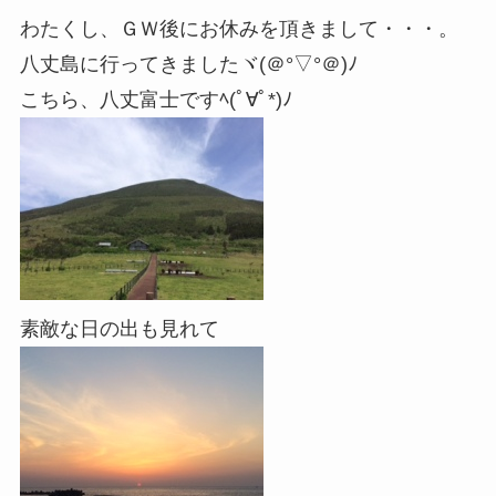
わたくし、ＧＷ後にお休みを頂きまして・・・。
八丈島に行ってきましたヾ(＠°▽°＠)ﾉ
こちら、八丈富士ですﾍ(ﾟ∀ﾟ*)ﾉ
素敵な日の出も見れて