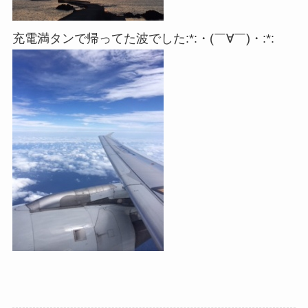
充電満タンで帰ってた波でした:*:・(￣∀￣)・:*: