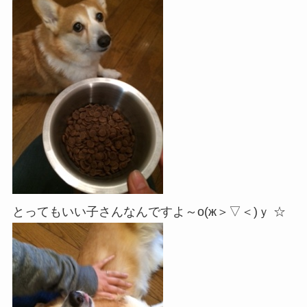
とってもいい子さんなんですよ～о(ж＞▽＜)ｙ ☆