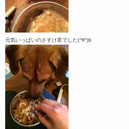
元気いっぱいのさすけ君でした(°∀°)b