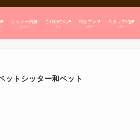
ME
シッター内容
ご利用の流れ
料金プラン
スタッフ紹介
e
service
flow
price
staff
ペットシッター和ペット