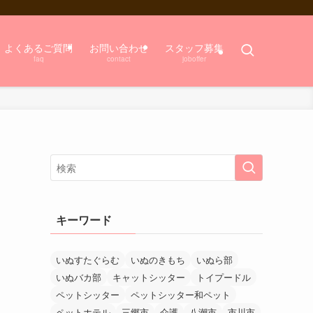
よくあるご質問
お問い合わせ
スタッフ募集
faq
contact
joboffer
キーワード
いぬすたぐらむ
いぬのきもち
いぬら部
いぬバカ部
キャットシッター
トイプードル
ペットシッター
ペットシッター和ペット
ペットホテル
三郷市
介護
八潮市
市川市