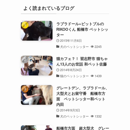
よく読まれているブログ
ラブラドール×ピットブルの
RIKOOくん 船橋市 ペットシッ
ター
2015年11月6日
犬のペットシッター
2245
猫カフェ？！ 習志野市 猫ちゃ
ん13人のお世話 和ペット佐藤
2014年8月24日
猫のペットシッター
1439
グレートデン、ラブラドール、
大型犬とお留守番 船橋市方
面 ペットシッター和ペット
内田
2014年9月3日
犬のペットシッター
1332
船橋市方面 超大型犬 グレー