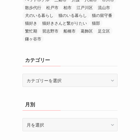
散歩代行
松戸市
柏市
江戸川区
流山市
犬のいる暮らし
猫のいる暮らし
猫の留守番
猫好き
猫好きさんと繋がりたい
猫部
繁忙期
習志野市
船橋市
葛飾区
足立区
鎌ヶ谷市
カテゴリー
カ
テ
ゴ
リ
月別
ー
月
別