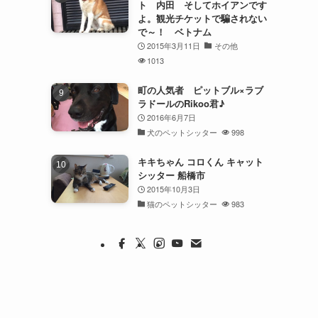
ト 内田 そしてホイアンです
よ。観光チケットで騙されない
で～！ ベトナム
2015年3月11日
その他
1013
町の人気者 ピットブル×ラブ
ラドールのRikoo君♪
2016年6月7日
犬のペットシッター
998
キキちゃん コロくん キャット
シッター 船橋市
2015年10月3日
猫のペットシッター
983