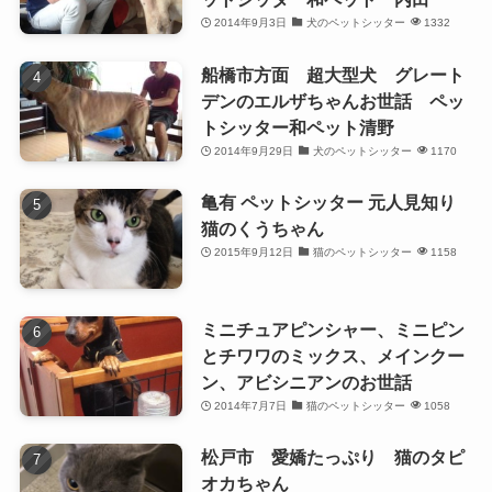
2014年9月3日
犬のペットシッター
1332
船橋市方面 超大型犬 グレート
デンのエルザちゃんお世話 ペッ
トシッター和ペット清野
2014年9月29日
犬のペットシッター
1170
亀有 ペットシッター 元人見知り
猫のくうちゃん
2015年9月12日
猫のペットシッター
1158
ミニチュアピンシャー、ミニピン
とチワワのミックス、メインクー
ン、アビシニアンのお世話
2014年7月7日
猫のペットシッター
1058
松戸市 愛嬌たっぷり 猫のタピ
オカちゃん