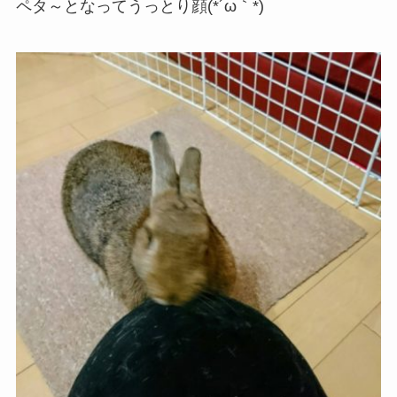
ペタ～となってうっとり顔(*´ω｀*)