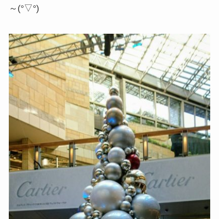
～(°▽°)