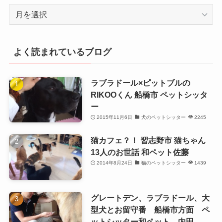
月
別
よく読まれているブログ
ラブラドール×ピットブルの
RIKOOくん 船橋市 ペットシッタ
ー
2015年11月6日
犬のペットシッター
2245
猫カフェ？！ 習志野市 猫ちゃん
13人のお世話 和ペット佐藤
2014年8月24日
猫のペットシッター
1439
グレートデン、ラブラドール、大
型犬とお留守番 船橋市方面 ペ
ットシッター和ペット 内田