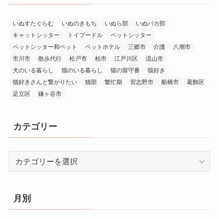
いぬすたぐらむ
いぬのきもち
いぬら部
いぬバカ部
キャットシッター
トイプードル
ペットシッター
ペットシッター和ペット
ペットホテル
三郷市
介護
八潮市
市川市
散歩代行
松戸市
柏市
江戸川区
流山市
犬のいる暮らし
猫のいる暮らし
猫の留守番
猫好き
猫好きさんと繋がりたい
猫部
繁忙期
習志野市
船橋市
葛飾区
足立区
鎌ヶ谷市
カテゴリー
カ
テ
ゴ
リ
月別
ー