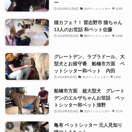
ー
2015年11月6日
犬のペットシッター
2245
猫カフェ？！ 習志野市 猫ちゃん
13人のお世話 和ペット佐藤
2014年8月24日
猫のペットシッター
1439
グレートデン、ラブラドール、大
型犬とお留守番 船橋市方面 ペ
ットシッター和ペット 内田
2014年9月3日
犬のペットシッター
1332
船橋市方面 超大型犬 グレート
デンのエルザちゃんお世話 ペッ
トシッター和ペット清野
2014年9月29日
犬のペットシッター
1170
亀有 ペットシッター 元人見知り