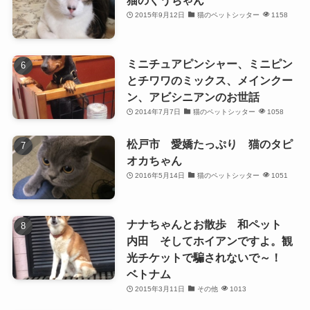
猫のくうちゃん
2015年9月12日
猫のペットシッター
1158
ミニチュアピンシャー、ミニピン
とチワワのミックス、メインクー
ン、アビシニアンのお世話
2014年7月7日
猫のペットシッター
1058
松戸市 愛嬌たっぷり 猫のタピ
オカちゃん
2016年5月14日
猫のペットシッター
1051
ナナちゃんとお散歩 和ペット
内田 そしてホイアンですよ。観
光チケットで騙されないで～！
ベトナム
2015年3月11日
その他
1013