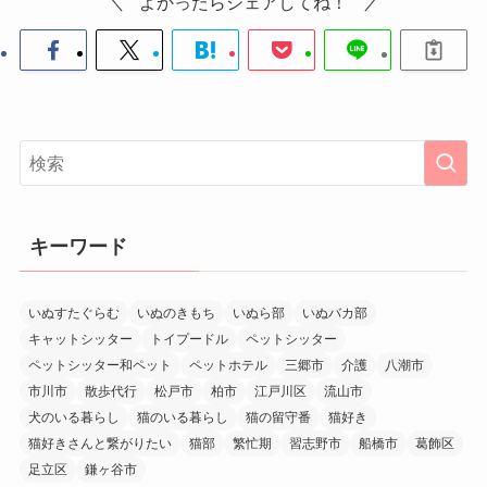
よかったらシェアしてね！
キーワード
いぬすたぐらむ
いぬのきもち
いぬら部
いぬバカ部
キャットシッター
トイプードル
ペットシッター
ペットシッター和ペット
ペットホテル
三郷市
介護
八潮市
市川市
散歩代行
松戸市
柏市
江戸川区
流山市
犬のいる暮らし
猫のいる暮らし
猫の留守番
猫好き
猫好きさんと繋がりたい
猫部
繁忙期
習志野市
船橋市
葛飾区
足立区
鎌ヶ谷市