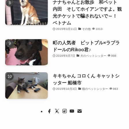
ナナちゃんとお散歩 和ペット
内田 そしてホイアンですよ。観
光チケットで騙されないで～！
ベトナム
2015年3月11日
その他
1013
町の人気者 ピットブル×ラブラ
ドールのRikoo君♪
2016年6月7日
犬のペットシッター
998
キキちゃん コロくん キャットシ
ッター 船橋市
2015年10月3日
猫のペットシッター
983