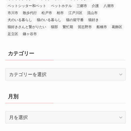
ペットシッター和ペット
ペットホテル
三郷市
介護
八潮市
市川市
散歩代行
松戸市
柏市
江戸川区
流山市
犬のいる暮らし
猫のいる暮らし
猫の留守番
猫好き
猫好きさんと繋がりたい
猫部
繁忙期
習志野市
船橋市
葛飾区
足立区
鎌ヶ谷市
カテゴリー
カ
テ
ゴ
リ
月別
ー
月
別