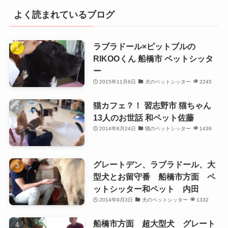
よく読まれているブログ
ラブラドール×ピットブルの
RIKOOくん 船橋市 ペットシッタ
ー
2015年11月6日
犬のペットシッター
2245
猫カフェ？！ 習志野市 猫ちゃん
13人のお世話 和ペット佐藤
2014年8月24日
猫のペットシッター
1439
グレートデン、ラブラドール、大
型犬とお留守番 船橋市方面 ペ
ットシッター和ペット 内田
2014年9月3日
犬のペットシッター
1332
船橋市方面 超大型犬 グレート