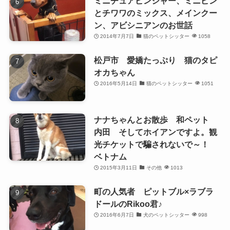
ミニチュアピンシャー、ミニピン
とチワワのミックス、メインクー
ン、アビシニアンのお世話
2014年7月7日
猫のペットシッター
1058
松戸市 愛嬌たっぷり 猫のタピ
オカちゃん
2016年5月14日
猫のペットシッター
1051
ナナちゃんとお散歩 和ペット
内田 そしてホイアンですよ。観
光チケットで騙されないで～！
ベトナム
2015年3月11日
その他
1013
町の人気者 ピットブル×ラブラ
ドールのRikoo君♪
2016年6月7日
犬のペットシッター
998