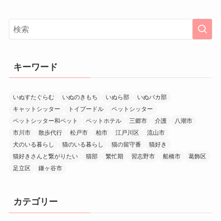
キーワード
いぬすたぐらむ
いぬのきもち
いぬら部
いぬバカ部
キャットシッター
トイプードル
ペットシッター
ペットシッター和ペット
ペットホテル
三郷市
介護
八潮市
市川市
散歩代行
松戸市
柏市
江戸川区
流山市
犬のいる暮らし
猫のいる暮らし
猫の留守番
猫好き
猫好きさんと繋がりたい
猫部
繁忙期
習志野市
船橋市
葛飾区
足立区
鎌ヶ谷市
カテゴリー