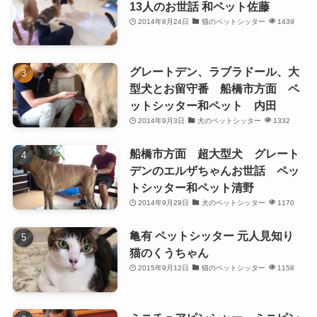
13人のお世話 和ペット佐藤
2014年8月24日
猫のペットシッター
1439
グレートデン、ラブラドール、大
型犬とお留守番 船橋市方面 ペ
ットシッター和ペット 内田
2014年9月3日
犬のペットシッター
1332
船橋市方面 超大型犬 グレート
デンのエルザちゃんお世話 ペッ
トシッター和ペット清野
2014年9月29日
犬のペットシッター
1170
亀有 ペットシッター 元人見知り
猫のくうちゃん
2015年9月12日
猫のペットシッター
1158