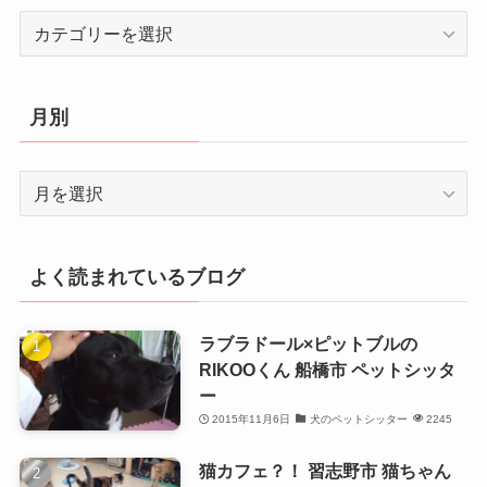
カ
テ
ゴ
リ
月別
ー
月
別
よく読まれているブログ
ラブラドール×ピットブルの
RIKOOくん 船橋市 ペットシッタ
ー
2015年11月6日
犬のペットシッター
2245
猫カフェ？！ 習志野市 猫ちゃん