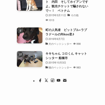
ト 内田 そしてホイアンです
よ。観光チケットで騙されない
で～！ ベトナム
2015年3月11日
その他
1013
町の人気者 ピットブル×ラブ
ラドールのRikoo君♪
2016年6月7日
犬のペットシッター
998
キキちゃん コロくん キャット
シッター 船橋市
2015年10月3日
猫のペットシッター
983