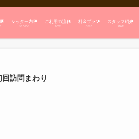
ME
シッター内容
ご利用の流れ
料金プラン
スタッフ紹介
e
service
flow
price
staff
初回訪問まわり