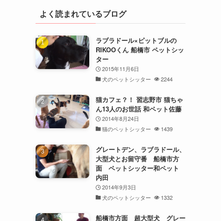
よく読まれているブログ
ラブラドール×ピットブルの
RIKOOくん 船橋市 ペットシッ
ター
2015年11月6日
犬のペットシッター
2244
猫カフェ？！ 習志野市 猫ちゃ
ん13人のお世話 和ペット佐藤
2014年8月24日
猫のペットシッター
1439
グレートデン、ラブラドール、
大型犬とお留守番 船橋市方
面 ペットシッター和ペット
内田
2014年9月3日
犬のペットシッター
1332
船橋市方面 超大型犬 グレー