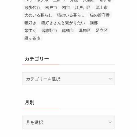
散歩代行
松戸市
柏市
江戸川区
流山市
犬のいる暮らし
猫のいる暮らし
猫の留守番
猫好き
猫好きさんと繋がりたい
猫部
繁忙期
習志野市
船橋市
葛飾区
足立区
鎌ヶ谷市
カテゴリー
カ
テ
ゴ
リ
月別
ー
月
別