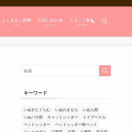
よくあるご質問
お問い合わせ
スタッフ募集
faq
contact
joboffer
キーワード
いぬすたぐらむ
いぬのきもち
いぬら部
いぬバカ部
キャットシッター
トイプードル
ペットシッター
ペットシッター和ペット
ペットホテル
三郷市
介護
八潮市
市川市