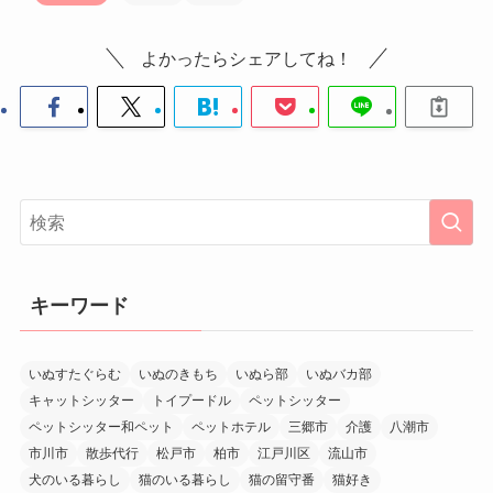
よかったらシェアしてね！
キーワード
いぬすたぐらむ
いぬのきもち
いぬら部
いぬバカ部
キャットシッター
トイプードル
ペットシッター
ペットシッター和ペット
ペットホテル
三郷市
介護
八潮市
市川市
散歩代行
松戸市
柏市
江戸川区
流山市
犬のいる暮らし
猫のいる暮らし
猫の留守番
猫好き