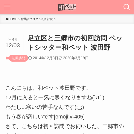
HOME
お世話ブログ
初回訪問
足立区と三郷市の初回訪問 ペッ
2014
12/03
トシッター和ペット 波田野
2014年12月3日
2020年3月19日
初回訪問
こんにちは、和ペット波田野です。
12月に入ると一気に寒くなりますね(´Д` )
わたし...寒いの苦手なんです(;_;)
もう春が恋しいです[emoji:v-405]
さて、こちらは初回訪問でお伺いした、三郷市の