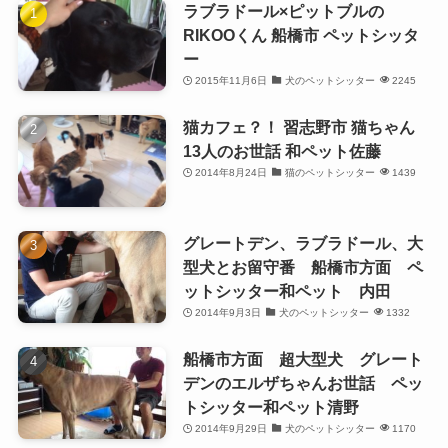
ラブラドール×ピットブルの
RIKOOくん 船橋市 ペットシッタ
ー
2015年11月6日
犬のペットシッター
2245
猫カフェ？！ 習志野市 猫ちゃん
13人のお世話 和ペット佐藤
2014年8月24日
猫のペットシッター
1439
グレートデン、ラブラドール、大
型犬とお留守番 船橋市方面 ペ
ットシッター和ペット 内田
2014年9月3日
犬のペットシッター
1332
船橋市方面 超大型犬 グレート
デンのエルザちゃんお世話 ペッ
トシッター和ペット清野
2014年9月29日
犬のペットシッター
1170