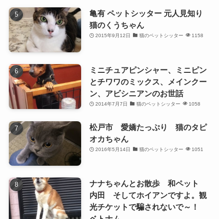
亀有 ペットシッター 元人見知り
猫のくうちゃん
2015年9月12日
猫のペットシッター
1158
ミニチュアピンシャー、ミニピン
とチワワのミックス、メインクー
ン、アビシニアンのお世話
2014年7月7日
猫のペットシッター
1058
松戸市 愛嬌たっぷり 猫のタピ
オカちゃん
2016年5月14日
猫のペットシッター
1051
ナナちゃんとお散歩 和ペット
内田 そしてホイアンですよ。観
光チケットで騙されないで～！
ベトナム