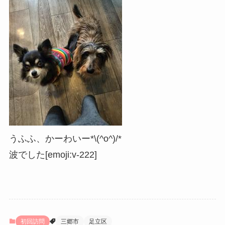
うふふ、かーわいー*\(^o^)/*
波でした[emoji:v-222]
初回訪問
三郷市
足立区