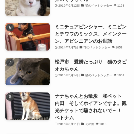
2015年9月12日
猫のペットシッター
1158
ミニチュアピンシャー、ミニピン
とチワワのミックス、メインクー
ン、アビシニアンのお世話
2014年7月7日
猫のペットシッター
1058
松戸市 愛嬌たっぷり 猫のタピ
オカちゃん
2016年5月14日
猫のペットシッター
1051
ナナちゃんとお散歩 和ペット
内田 そしてホイアンですよ。観
光チケットで騙されないで～！
ベトナム
2015年3月11日
その他
1013