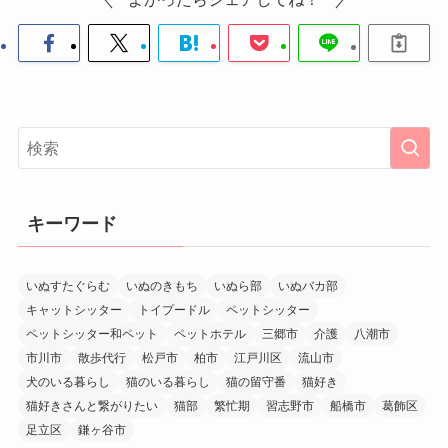
キーワード
いぬすたぐらむ
いぬのきもち
いぬら部
いぬバカ部
キャットシッター
トイプードル
ペットシッター
ペットシッター和ペット
ペットホテル
三郷市
介護
八潮市
市川市
散歩代行
松戸市
柏市
江戸川区
流山市
犬のいる暮らし
猫のいる暮らし
猫の留守番
猫好き
猫好きさんと繋がりたい
猫部
繁忙期
習志野市
船橋市
葛飾区
足立区
鎌ヶ谷市