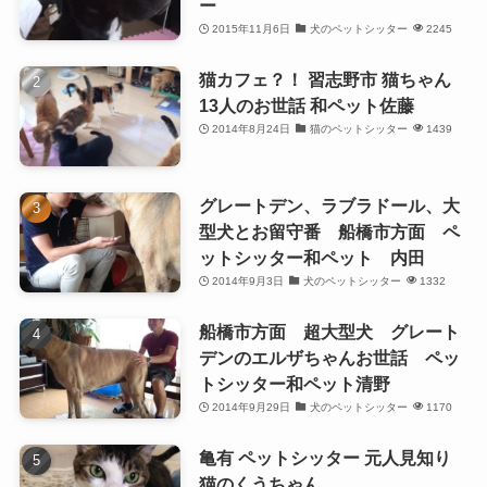
ー
2015年11月6日
犬のペットシッター
2245
猫カフェ？！ 習志野市 猫ちゃん
13人のお世話 和ペット佐藤
2014年8月24日
猫のペットシッター
1439
グレートデン、ラブラドール、大
型犬とお留守番 船橋市方面 ペ
ットシッター和ペット 内田
2014年9月3日
犬のペットシッター
1332
船橋市方面 超大型犬 グレート
デンのエルザちゃんお世話 ペッ
トシッター和ペット清野
2014年9月29日
犬のペットシッター
1170
亀有 ペットシッター 元人見知り
猫のくうちゃん