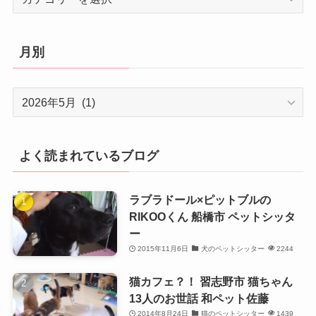
テ
ゴ
リ
月別
ー
月
別
よく読まれているブログ
ラブラドール×ピットブルの
RIKOOくん 船橋市 ペットシッタ
ー
2015年11月6日
犬のペットシッター
2244
猫カフェ？！ 習志野市 猫ちゃん
13人のお世話 和ペット佐藤
2014年8月24日
猫のペットシッター
1439