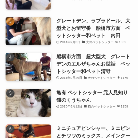
グレートデン、ラブラドール、大
型犬とお留守番 船橋市方面 ペ
ットシッター和ペット 内田
2014年9月3日
犬のペットシッター
1332
船橋市方面 超大型犬 グレート
デンのエルザちゃんお世話 ペッ
トシッター和ペット清野
2014年9月29日
犬のペットシッター
1170
亀有 ペットシッター 元人見知り
猫のくうちゃん
2015年9月12日
猫のペットシッター
1158
ミニチュアピンシャー、ミニピン
とチワワのミックス、メインクー