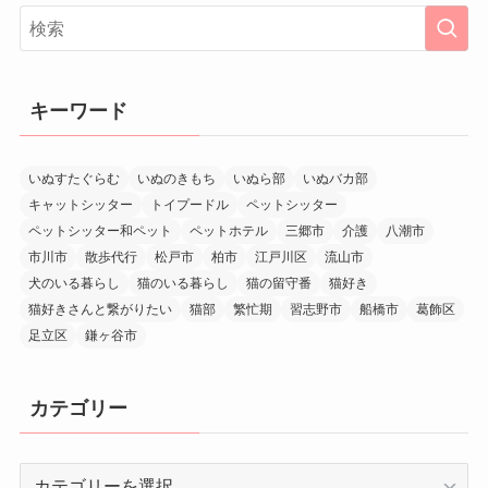
キーワード
いぬすたぐらむ
いぬのきもち
いぬら部
いぬバカ部
キャットシッター
トイプードル
ペットシッター
ペットシッター和ペット
ペットホテル
三郷市
介護
八潮市
市川市
散歩代行
松戸市
柏市
江戸川区
流山市
犬のいる暮らし
猫のいる暮らし
猫の留守番
猫好き
猫好きさんと繋がりたい
猫部
繁忙期
習志野市
船橋市
葛飾区
足立区
鎌ヶ谷市
カテゴリー
カ