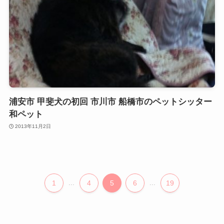
浦安市 甲斐犬の初回 市川市 船橋市のペットシッター
和ペット
2013年11月2日
1
...
4
5
6
...
19