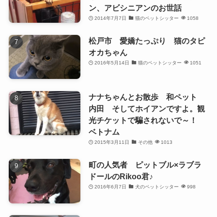
ン、アビシニアンのお世話
2014年7月7日
猫のペットシッター
1058
松戸市 愛嬌たっぷり 猫のタピ
オカちゃん
2016年5月14日
猫のペットシッター
1051
ナナちゃんとお散歩 和ペット
内田 そしてホイアンですよ。観
光チケットで騙されないで～！
ベトナム
2015年3月11日
その他
1013
町の人気者 ピットブル×ラブラ
ドールのRikoo君♪
2016年6月7日
犬のペットシッター
998