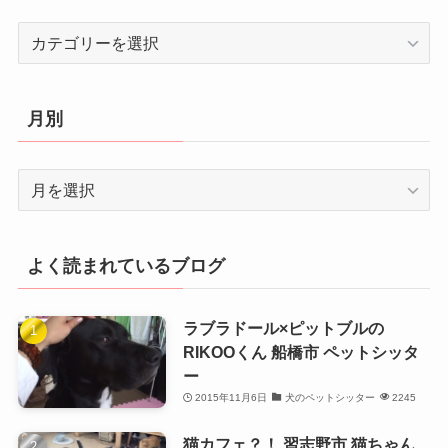
カ
テ
ゴ
リ
月別
ー
月
別
よく読まれているブログ
ラブラドール×ピットブルの
RIKOOくん 船橋市 ペットシッタ
ー
2015年11月6日
犬のペットシッター
2245
猫カフェ？！ 習志野市 猫ちゃん