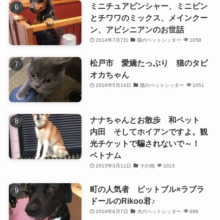
ミニチュアピンシャー、ミニピン
とチワワのミックス、メインクー
ン、アビシニアンのお世話
2014年7月7日
猫のペットシッター
1058
松戸市 愛嬌たっぷり 猫のタピ
オカちゃん
2016年5月14日
猫のペットシッター
1051
ナナちゃんとお散歩 和ペット
内田 そしてホイアンですよ。観
光チケットで騙されないで～！
ベトナム
2015年3月11日
その他
1013
町の人気者 ピットブル×ラブラ
ドールのRikoo君♪
2016年6月7日
犬のペットシッター
998