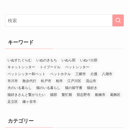
キーワード
いぬすたぐらむ
いぬのきもち
いぬら部
いぬバカ部
キャットシッター
トイプードル
ペットシッター
ペットシッター和ペット
ペットホテル
三郷市
介護
八潮市
市川市
散歩代行
松戸市
柏市
江戸川区
流山市
犬のいる暮らし
猫のいる暮らし
猫の留守番
猫好き
猫好きさんと繋がりたい
猫部
繁忙期
習志野市
船橋市
葛飾区
足立区
鎌ヶ谷市
カテゴリー