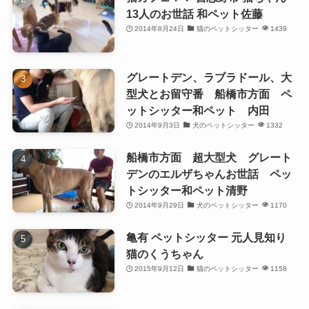
13人のお世話 和ペット佐藤
2014年8月24日
猫のペットシッター
1439
グレートデン、ラブラドール、大
型犬とお留守番 船橋市方面 ペ
ットシッター和ペット 内田
2014年9月3日
犬のペットシッター
1332
船橋市方面 超大型犬 グレート
デンのエルザちゃんお世話 ペッ
トシッター和ペット清野
2014年9月29日
犬のペットシッター
1170
亀有 ペットシッター 元人見知り
猫のくうちゃん
2015年9月12日
猫のペットシッター
1158