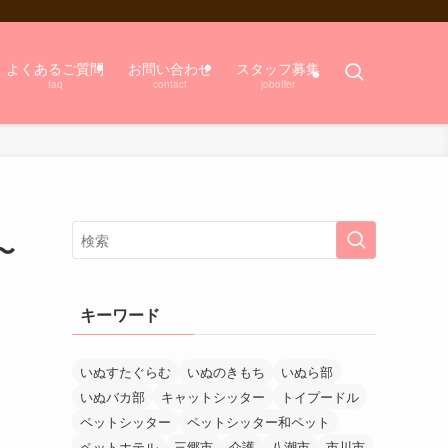
よくあるご質問
お問い合わせ
スタッフ募集
faq
contact
joboffer
〜
キーワード
いぬすたぐらむ
いぬのきもち
いぬら部
いぬバカ部
キャットシッター
トイプードル
ペットシッター
ペットシッター和ペット
ペットホテル
三郷市
介護
八潮市
市川市