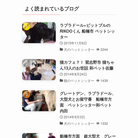
よく読まれているブログ
ラブラドール×ピットブルの
RIKOOくん 船橋市 ペットシッ
ター
2015年11月6日
犬のペットシッター
2244
猫カフェ？！ 習志野市 猫ちゃ
ん13人のお世話 和ペット佐藤
2014年8月24日
猫のペットシッター
1439
グレートデン、ラブラドール、
大型犬とお留守番 船橋市方
面 ペットシッター和ペット
内田
2014年9月3日
犬のペットシッター
1332
船橋市方面 超大型犬 グレー