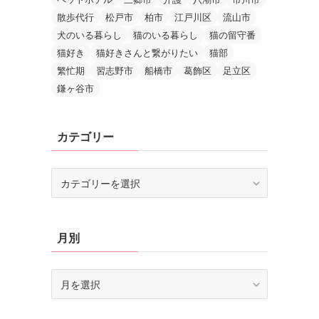
散歩代行
松戸市
柏市
江戸川区
流山市
犬のいる暮らし
猫のいる暮らし
猫の留守番
猫好き
猫好きさんと繋がりたい
猫部
繁忙期
習志野市
船橋市
葛飾区
足立区
鎌ヶ谷市
カテゴリー
カ
テ
ゴ
リ
月別
ー
月
別