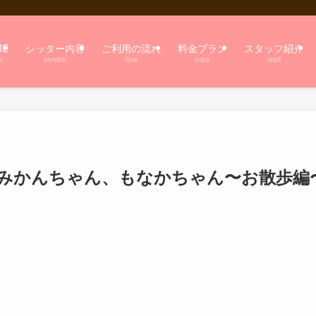
ME
シッター内容
ご利用の流れ
料金プラン
スタッフ紹介
e
service
flow
price
staff
みかんちゃん、もなかちゃん〜お散歩編