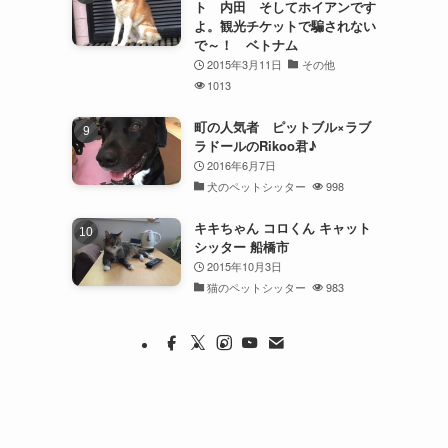
ト 内田 そしてホイアンです
よ。観光チケットで騙されない
で～！ ベトナム
2015年3月11日
その他
1013
町の人気者 ピットブル×ラブ
ラドールのRikoo君♪
2016年6月7日
犬のペットシッター
998
キキちゃん コロくん キャット
シッター 船橋市
2015年10月3日
猫のペットシッター
983