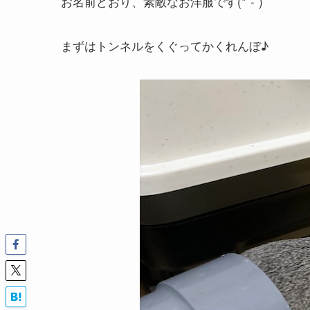
お名前どおり、素敵なお洋服です(*´-`)
まずはトンネルをくぐってかくれんぼ♪