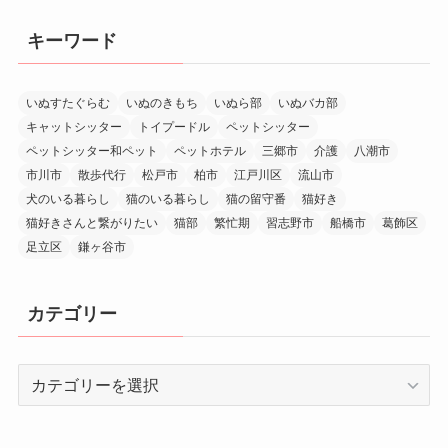
キーワード
いぬすたぐらむ
いぬのきもち
いぬら部
いぬバカ部
キャットシッター
トイプードル
ペットシッター
ペットシッター和ペット
ペットホテル
三郷市
介護
八潮市
市川市
散歩代行
松戸市
柏市
江戸川区
流山市
犬のいる暮らし
猫のいる暮らし
猫の留守番
猫好き
猫好きさんと繋がりたい
猫部
繁忙期
習志野市
船橋市
葛飾区
足立区
鎌ヶ谷市
カテゴリー
カ
テ
ゴ