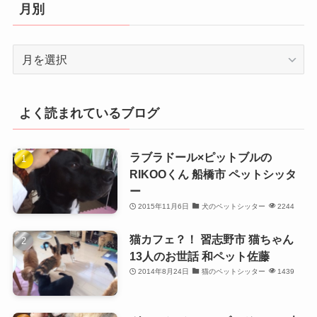
リ
月別
ー
月
別
よく読まれているブログ
ラブラドール×ピットブルの
RIKOOくん 船橋市 ペットシッタ
ー
2015年11月6日
犬のペットシッター
2244
猫カフェ？！ 習志野市 猫ちゃん
13人のお世話 和ペット佐藤
2014年8月24日
猫のペットシッター
1439