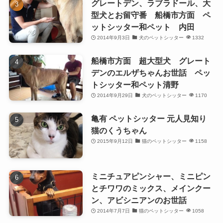
グレートデン、ラブラドール、大
型犬とお留守番 船橋市方面 ペ
ットシッター和ペット 内田
2014年9月3日
犬のペットシッター
1332
船橋市方面 超大型犬 グレート
デンのエルザちゃんお世話 ペッ
トシッター和ペット清野
2014年9月29日
犬のペットシッター
1170
亀有 ペットシッター 元人見知り
猫のくうちゃん
2015年9月12日
猫のペットシッター
1158
ミニチュアピンシャー、ミニピン
とチワワのミックス、メインクー
ン、アビシニアンのお世話
2014年7月7日
猫のペットシッター
1058