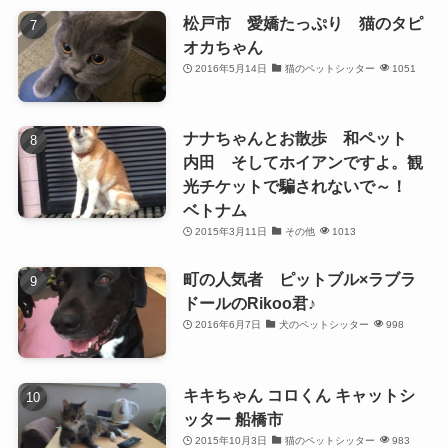
松戸市 愛嬌たっぷり 猫のタピ
オカちゃん
2016年5月14日
猫のペットシッター
1051
ナナちゃんとお散歩 和ペット
内田 そしてホイアンですよ。観
光チケットで騙されないで～！
ベトナム
2015年3月11日
その他
1013
町の人気者 ピットブル×ラブラ
ドールのRikoo君♪
2016年6月7日
犬のペットシッター
998
キキちゃん コロくん キャットシ
ッター 船橋市
2015年10月3日
猫のペットシッター
983