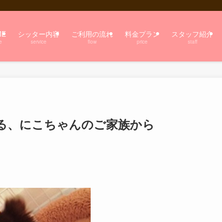
ME
シッター内容
ご利用の流れ
料金プラン
スタッフ紹介
e
service
flow
price
staff
る、にこちゃんのご家族から