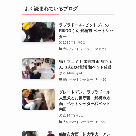
よく読まれているブログ
ラブラドール×ピットブルの
RIKOOくん 船橋市 ペットシッ
ター
2015年11月6日
犬のペットシッター
2244
猫カフェ？！ 習志野市 猫ちゃ
ん13人のお世話 和ペット佐藤
2014年8月24日
猫のペットシッター
1439
グレートデン、ラブラドール、
大型犬とお留守番 船橋市方
面 ペットシッター和ペット
内田
2014年9月3日
犬のペットシッター
1332
船橋市方面 超大型犬 グレー