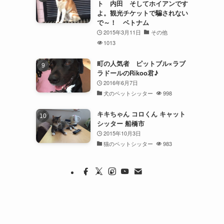
ト 内田 そしてホイアンです
よ。観光チケットで騙されない
で～！ ベトナム
2015年3月11日
その他
1013
町の人気者 ピットブル×ラブ
ラドールのRikoo君♪
2016年6月7日
犬のペットシッター
998
キキちゃん コロくん キャット
シッター 船橋市
2015年10月3日
猫のペットシッター
983