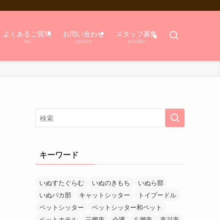
よくあるご質問
お問い合わせ
スタッフ募集
faq
contact
joboffer
キーワード
いぬすたぐらむ
いぬのきもち
いぬら部
いぬバカ部
キャットシッター
トイプードル
ペットシッター
ペットシッター和ペット
ペットホテル
三郷市
介護
八潮市
市川市