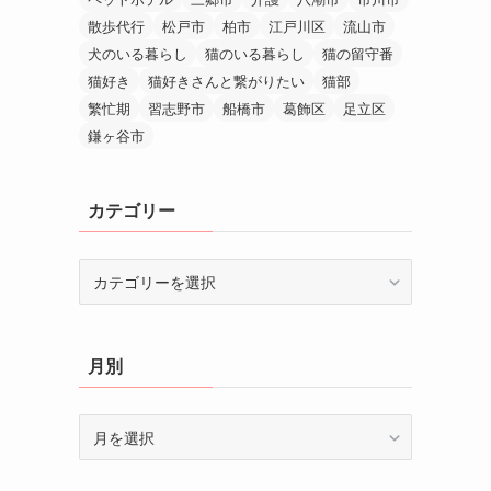
散歩代行
松戸市
柏市
江戸川区
流山市
犬のいる暮らし
猫のいる暮らし
猫の留守番
猫好き
猫好きさんと繋がりたい
猫部
繁忙期
習志野市
船橋市
葛飾区
足立区
鎌ヶ谷市
カテゴリー
カ
テ
ゴ
リ
月別
ー
月
別