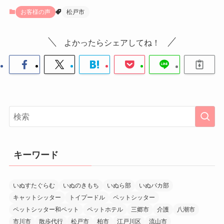
お客様の声
松戸市
よかったらシェアしてね！
キーワード
いぬすたぐらむ
いぬのきもち
いぬら部
いぬバカ部
キャットシッター
トイプードル
ペットシッター
ペットシッター和ペット
ペットホテル
三郷市
介護
八潮市
市川市
散歩代行
松戸市
柏市
江戸川区
流山市