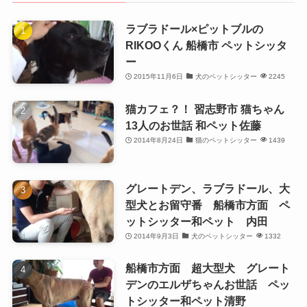
ラブラドール×ピットブルの
RIKOOくん 船橋市 ペットシッタ
ー
2015年11月6日
犬のペットシッター
2245
猫カフェ？！ 習志野市 猫ちゃん
13人のお世話 和ペット佐藤
2014年8月24日
猫のペットシッター
1439
グレートデン、ラブラドール、大
型犬とお留守番 船橋市方面 ペ
ットシッター和ペット 内田
2014年9月3日
犬のペットシッター
1332
船橋市方面 超大型犬 グレート
デンのエルザちゃんお世話 ペッ
トシッター和ペット清野