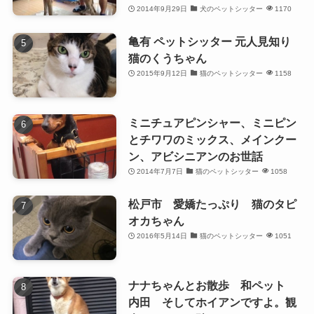
2014年9月29日
犬のペットシッター
1170
亀有 ペットシッター 元人見知り
猫のくうちゃん
2015年9月12日
猫のペットシッター
1158
ミニチュアピンシャー、ミニピン
とチワワのミックス、メインクー
ン、アビシニアンのお世話
2014年7月7日
猫のペットシッター
1058
松戸市 愛嬌たっぷり 猫のタピ
オカちゃん
2016年5月14日
猫のペットシッター
1051
ナナちゃんとお散歩 和ペット
内田 そしてホイアンですよ。観