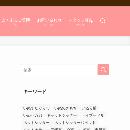
よくあるご質問
お問い合わせ
スタッフ募集
faq
contact
joboffer
キーワード
いぬすたぐらむ
いぬのきもち
いぬら部
いぬバカ部
キャットシッター
トイプードル
ペットシッター
ペットシッター和ペット
ペットホテル
三郷市
介護
八潮市
市川市