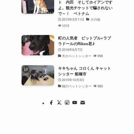
ト 内田 そしてホイアンです
よ。観光チケットで騙されない
で～！ ベトナム
2015年3月11日
その他
1013
町の人気者 ピットブル×ラブ
ラドールのRikoo君♪
2016年6月7日
犬のペットシッター
998
キキちゃん コロくん キャット
シッター 船橋市
2015年10月3日
猫のペットシッター
983