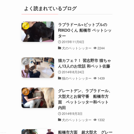
よく読まれているブログ
ラブラドール×ピットブルの
RIKOOくん 船橋市 ペットシッ
ター
2015年11月6日
犬のペットシッター
2244
猫カフェ？！ 習志野市 猫ちゃ
ん13人のお世話 和ペット佐藤
2014年8月24日
猫のペットシッター
1439
グレートデン、ラブラドール、
大型犬とお留守番 船橋市方
面 ペットシッター和ペット
内田
2014年9月3日
犬のペットシッター
1332
船橋市方面 超大型犬 グレー