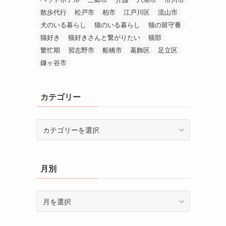
散歩代行
松戸市
柏市
江戸川区
流山市
犬のいる暮らし
猫のいる暮らし
猫の留守番
猫好き
猫好きさんと繋がりたい
猫部
繁忙期
習志野市
船橋市
葛飾区
足立区
鎌ヶ谷市
カテゴリー
カ
テ
ゴ
リ
月別
ー
月
別