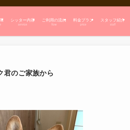
ME
シッター内容
ご利用の流れ
料金プラン
スタッフ紹介
e
service
flow
price
staff
ク君のご家族から