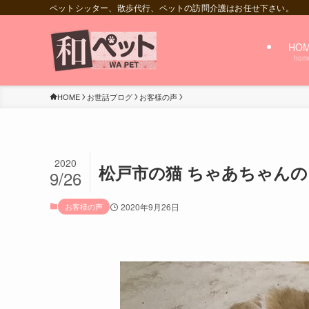
ペットシッター、散歩代行、ペットの訪問介護はお任せ下さい。
HO
hom
HOME
お世話ブログ
お客様の声
2020
松戸市の猫 ちゃあちゃん
9/26
お客様の声
2020年9月26日