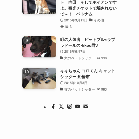
ト 内田 そしてホイアンです
よ。観光チケットで騙されない
で～！ ベトナム
2015年3月11日
その他
1013
町の人気者 ピットブル×ラブ
ラドールのRikoo君♪
2016年6月7日
犬のペットシッター
998
キキちゃん コロくん キャット
シッター 船橋市
2015年10月3日
猫のペットシッター
983