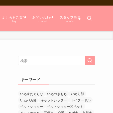
よくあるご質問
お問い合わせ
スタッフ募集
faq
contact
joboffer
キーワード
いぬすたぐらむ
いぬのきもち
いぬら部
いぬバカ部
キャットシッター
トイプードル
ペットシッター
ペットシッター和ペット
ペットホテル
三郷市
介護
八潮市
市川市