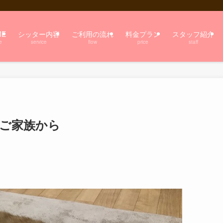
ME
シッター内容
ご利用の流れ
料金プラン
スタッフ紹介
e
service
flow
price
staff
のご家族から