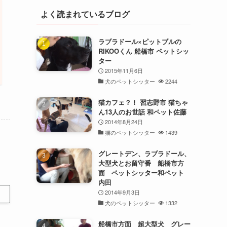
よく読まれているブログ
ラブラドール×ピットブルの
RIKOOくん 船橋市 ペットシッ
ター
2015年11月6日
犬のペットシッター
2244
猫カフェ？！ 習志野市 猫ちゃ
ん13人のお世話 和ペット佐藤
2014年8月24日
猫のペットシッター
1439
グレートデン、ラブラドール、
大型犬とお留守番 船橋市方
面 ペットシッター和ペット
内田
2014年9月3日
犬のペットシッター
1332
船橋市方面 超大型犬 グレー