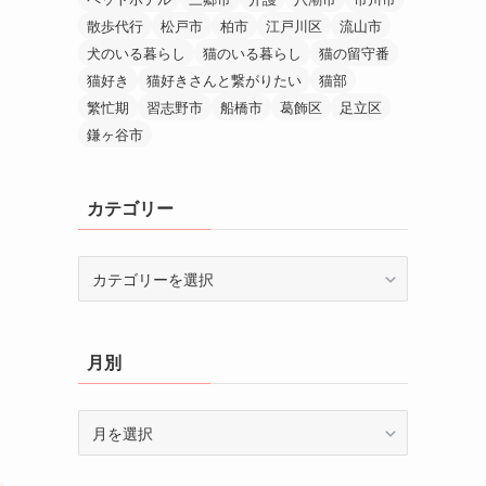
散歩代行
松戸市
柏市
江戸川区
流山市
犬のいる暮らし
猫のいる暮らし
猫の留守番
猫好き
猫好きさんと繋がりたい
猫部
繁忙期
習志野市
船橋市
葛飾区
足立区
鎌ヶ谷市
カテゴリー
カ
テ
ゴ
リ
月別
ー
月
別