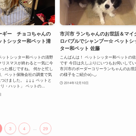
ーギー チョコちゃんの
市川市 ランちゃんのお世話＆マイ
ットシッター和ペット清
ロバブルでシャンプー☆ ペットシ
ター和ペット 佐藤
ペットシッター和ペットの清野
こんばんは！ ペットシッター和ペットの
クリスマスが終わると一気に今
です 今日は久しぶりにいつもお伺いして
った感じですね。 何かと忙し
市川市のボーダーコリーランちゃんのお世
期、ペット保険会社の調査で気
の様子をご紹介o(>◡
つけました。 ↓↓↓ ペットと
2014年12月10日
リ・ハット」 ペットの...
日
3
4
...
29