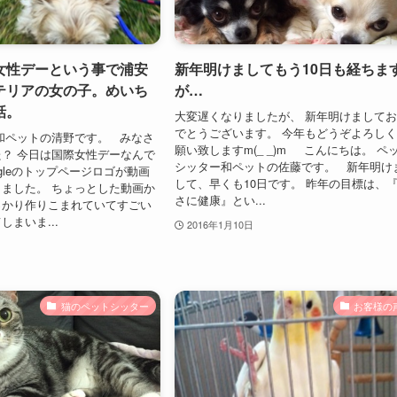
女性デーという事で浦安
新年明けましてもう10日も経ちま
テリアの女の子。めいち
が…
話。
大変遅くなりましたが、 新年明けまして
でとうございます。 今年もどうぞよろし
和ペットの清野です。 みなさ
願い致しますm(_ _)m こんにちは。 ペ
？ 今日は国際女性デーなんで
シッター和ペットの佐藤です。 新年明け
ogleのトップページロゴが動画
して、早くも10日です。 昨年の目標は、
ました。 ちょっとした動画か
さに健康』とい...
っかり作りこまれていてすごい
まいま...
2016年1月10日
猫のペットシッター
お客様の