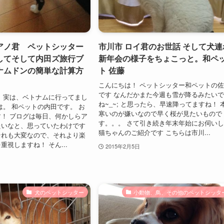
アノ君 ペットシッター
市川市 ロイ君のお世話 そして犬連
してそして内田ズ旅行ブ
新年会の様子をちょこっと。和ペ
ナムドンの簡単な計算方
ト 佐藤
こんにちは！ ペットシッター和ペットの
です なんだかまた今週も雪が降るみたい
 実は、ベトナムに行ってまし
ね~_~; と思ったら、早速降ってますね！ 
は。 和ペットの内田です。 お
寒いのが嫌いなので早く桜が見たいもので
！ ブログは毎日、何かしらア
す。。。 さて引き続き年末年始にお伺い
たいなと、思っていたわけです
猫ちゃんのご紹介です こちらは市川...
それも大変なので、それより楽
重視しますね！ そん...
2015年2月5日
犬のペットシッター
小動物、鳥、その他のペットシッタ