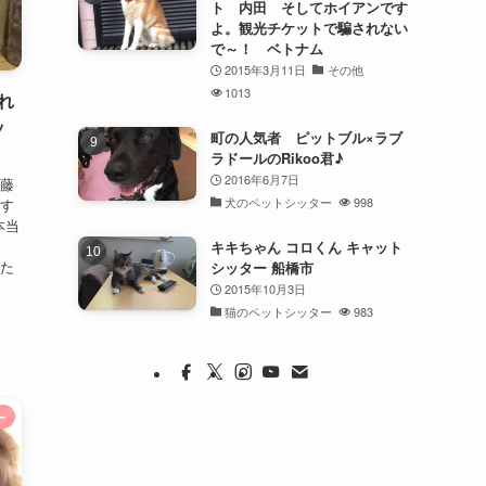
ト 内田 そしてホイアンです
よ。観光チケットで騙されない
で～！ ベトナム
2015年3月11日
その他
1013
れ
ッ
町の人気者 ピットブル×ラブ
ラドールのRikoo君♪
2016年6月7日
佐藤
犬のペットシッター
998
です
本当
キキちゃん コロくん キャット
した
シッター 船橋市
2015年10月3日
猫のペットシッター
983
ー