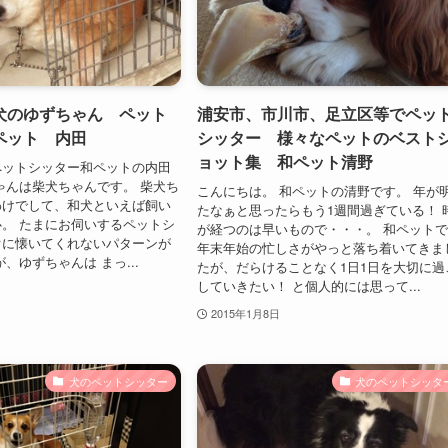
犬のゆずちゃん ペット
浦安市、市川市、足立区等でペッ
ペット 内田
シッター 様々なペットのベスト
ョット集 和ペット清野
ペットシッター和ペットの内田
ゃんは柴犬ちゃんです。 柴犬ち
こんにちは。 和ペットの清野です。 年が
わけでして、和犬といえば飼い
たなぁと思ったらもう1週間過ぎている！ 
。 たまにお伺いするペットシ
が経つのは早いもので・・・。 和ペット
ぐに懐いてくれないパターンが
年末年始の忙しさがやっと落ち着いてきま
、ゆずちゃんは まっ...
たが、だらけることなく1日1日を大切に過
していきたい！ と個人的には思って...
2015年1月8日
犬のペットシッター
犬のペットシッタ