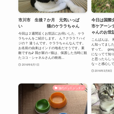
市川市 生後７か月 元気いっぱ
今日は国際
い 猫のケララちゃん
市ケアーン
ゃんのお世
今回は２週間近くお世話にお伺いした、ケラ
ラちゃんをご紹介します。 ん？クララ？ハイ
こんばんは。 
ジの？ 違うんです。ケララちゃんなんです。
ん知ってました
お名前の由来はインドの地名だそうです。素
すって。 go
敵ですね♪ 我が家の♂猫は、保護した当時に観
になってて知り
たココ・シャネルさんの映画...
と思ったらし
な～と感心してし
2016年6月1日
2016年3月8日
猫のペットシッター