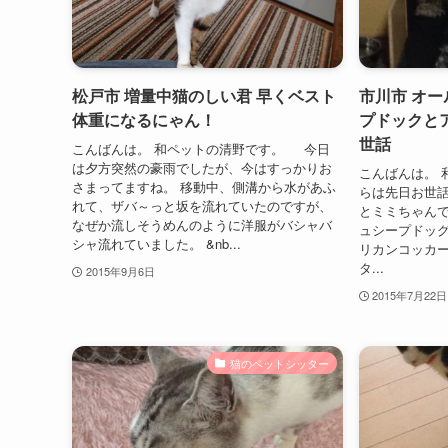
松戸市 増量中猫のしい君 早くベスト
市川市 オ
体重になるにゃん！
プドックと
世話
こんばんは。 和ペットの清野です。 今日
は夕方突然の豪雨でしたが、今はすっかりお
こんばんは。
さまってますね。 移動中、側溝から水があふ
らは先日お世
れて、ザバ～っと坂を流れていたのですが、
とミミちゃん
なぜか流しそうめんのように洋服がバシャバ
ュシープドッ
シャ流れていました。 &nb...
リカンコッカ
タ...
2015年9月6日
2015年7月22日
猫のペットシッター