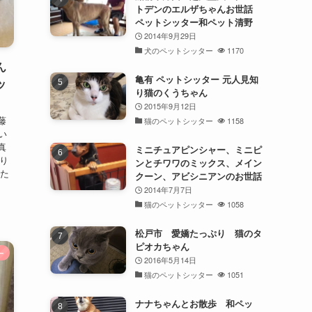
トデンのエルザちゃんお世話
ペットシッター和ペット清野
2014年9月29日
犬のペットシッター
1170
ん
亀有 ペットシッター 元人見知
ッ
り猫のくうちゃん
2015年9月12日
藤
猫のペットシッター
1158
伺い
真
ミニチュアピンシャー、ミニピ
さり
ンとチワワのミックス、メイン
った
クーン、アビシニアンのお世話
2014年7月7日
猫のペットシッター
1058
松戸市 愛嬌たっぷり 猫のタ
ピオカちゃん
ー
2016年5月14日
猫のペットシッター
1051
ナナちゃんとお散歩 和ペッ