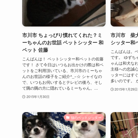
市川市 ちょっぴり慣れてくれた？ミ
市川市 柴
ーちゃんのお世話 ペットシッター 和
シッター和
ペット 佐藤
こんばんは。
です。 ゆずち
こんばんは！ ペットシッター和ペットの佐藤
ゃんは和犬な
です！ さて今日はいつもお出かけの際は和ペ
主様への忠誠心
ットをご利用頂いている、市川市のミーちゃ
ッターにはす
んのお世話の様子をご紹介^_−☆ シャイなの
多いのです。 が
で、いつもお伺いするとテレビの後ろ、そし
て隅の隅の方に隠れているミーちゃん。...
2015年1月29日
2015年1月30日
猫のペットシッター