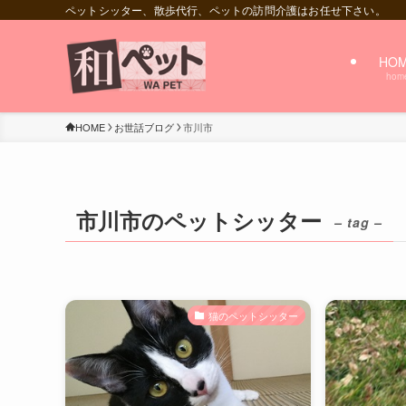
ペットシッター、散歩代行、ペットの訪問介護はお任せ下さい。
HO
hom
HOME
お世話ブログ
市川市
市川市のペットシッター
– tag –
猫のペットシッター