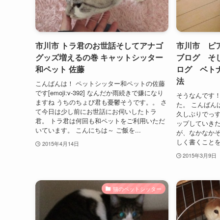
市川市 トラ君のお世話そしてアナゴ
市川市 ピ
グッズ増えるの巻 キャットシッター
ブログ そ
和ペット 佐藤
ログ ベト
法
こんばんは！ ペットシッター和ペットの佐藤
です[emoji:v-392] なんだか雨続きで嫌になり
そうなんです！
ますね うちのちょび君も憂鬱そうです。。 さ
た。 こんばん
て今日は少し前にお世話にお伺いしたトラ
久しぶりでっす
君。 トラ君は何回も和ペットをご利用いただ
ップしていき
いています。 こんにちは～ ご飯を...
が、なかなか
しく書くことを
2015年4月14日
2015年3月9日
猫のペットシッター