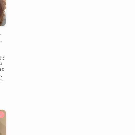
ト
シ
明け
時
では
し
ご
ー