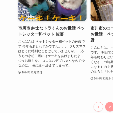
市川市 紳士なトラくんのお世話 ペッ
市川市のコ
トシッター和ペット 佐藤
お世話 ペ
野
こんばんは ペットシッター和ペットの佐藤で
す 今年もあとわずかですね。。。 クリスマス
こんにちは。 
はとくに特別なことはしていませんが、一応
です。 明日で
うちの小坊主達にはケーキをあげましたよ！
年も終わりとい
少々お待ちを。 ココはおデブちゃんなので少
くなるこの時
なめに。 先に食べ終えてしまって...
になるものを見
の暮らし「ヒヤ
2014年12月28日
2014年12月24
1
2