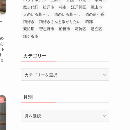
散歩代行
松戸市
柏市
江戸川区
流山市
犬のいる暮らし
猫のいる暮らし
猫の留守番
猫好き
猫好きさんと繋がりたい
猫部
す
繁忙期
習志野市
船橋市
葛飾区
足立区
鎌ヶ谷市
おめ
くお
ット
ま
カテゴリー
『ま
カ
テ
ゴ
リ
月別
ー
声
月
別