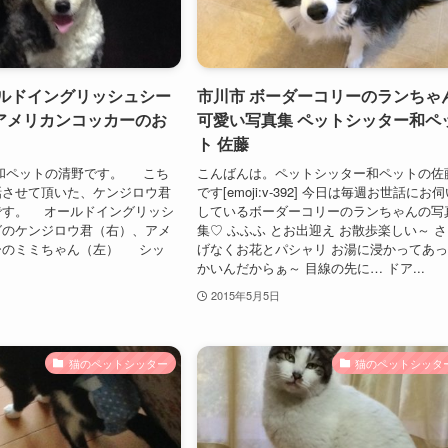
ールドイングリッシュシー
市川市 ボーダーコリーのランちゃ
アメリカンコッカーのお
可愛い写真集 ペットシッター和ペ
ト 佐藤
 和ペットの清野です。 こち
こんばんは。ペットシッター和ペットの佐
話させて頂いた、ケンジロウ君
です[emoji:v-392] 今日は毎週お世話にお
です。 オールドイングリッシ
しているボーダーコリーのランちゃんの写
グのケンジロウ君（右）、アメ
集♡ ふふふ とお出迎え お散歩楽しい～ 
ーのミミちゃん（左） シッ
げなくお花とパシャリ お湯に浸かってあ
かいんだからぁ～ 目線の先に… ドア...
2015年5月5日
猫のペットシッター
猫のペットシッタ