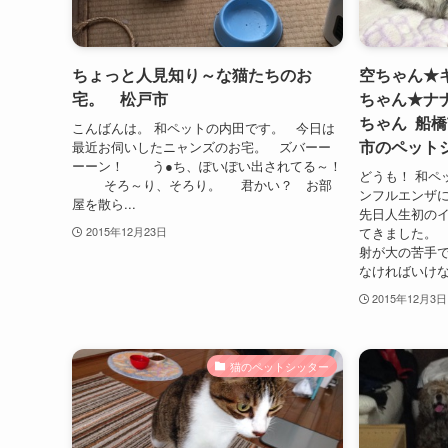
ちょっと人見知り～な猫たちのお
空ちゃん★
宅。 松戸市
ちゃん★ナ
ちゃん 船橋
こんばんは。 和ペットの内田です。 今日は
市のペット
最近お伺いしたニャンズのお宅。 ズバーー
ーーン！ う●ち、ぽいぽい出されてる～！
どうも！ 和ペ
そろ～り、そろり。 君かい？ お部
ンフルエンザ
屋を散ら...
先日人生初の
てきました。
2015年12月23日
射が大の苦手
なければいけない
2015年12月3日
猫のペットシッター