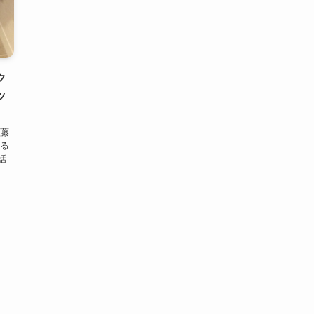
ク
ッ
佐藤
いる
話