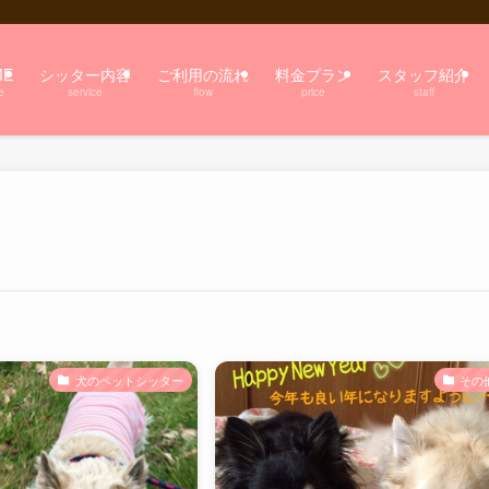
ME
シッター内容
ご利用の流れ
料金プラン
スタッフ紹介
e
service
flow
price
staff
犬のペットシッター
その