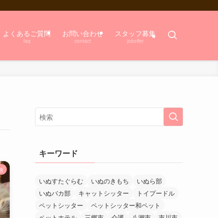
よくあるご質問
お問い合わせ
スタッフ募集
faq
contact
joboffer
キーワード
他
いぬすたぐらむ
いぬのきもち
いぬら部
いぬバカ部
キャットシッター
トイプードル
ペットシッター
ペットシッター和ペット
ペットホテル
三郷市
介護
八潮市
市川市