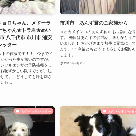
キョロちゃん、メドーラ
市川市 あんず君のご家族から
ナちゃん★トラ君★めい
＜オカメインコのあんず君＞ お世話にな
市 八千代市 市川市 浦安
す。 先日はあんずのお世話、ありがとう
いました！ おかげさまで無事に元気にし
シッター
ます。^ ^ 今後ともどうぞよろしくお願い
ットの佐藤です！！ 今までイ
します。
にかかった事が無いのですが、
2015年9月23日
インフルエンザの予防接種をし
 お恥ずかしい限りですが、注
でして。 どうしても針を刺さ
時...
犬のペットシッター
犬のペットシッタ